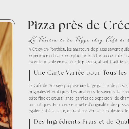
Pizza près de Cré
La Passion de la Pizza chez Café de 
À Crécy-en-Ponthieu, les amateurs de pizzas savent qu'i
expérience culinaire exceptionnelle. Situé au cœur de la 
incontournable en matière de pizzeria, alliant tradition et
Une Carte Variée pour Tous les
Le Café de l'Abbaye propose une large gamme de pizzas, 
originales et exotiques. Les amateurs de saveurs italienn
pâte fine et croustillante, garnies de pepperoni, de ch
aromatiques. Pour ceux en quête d'originalité, des pizza
également à la carte, offrant une véritable explosion de
Des Ingrédients Frais et de Qual