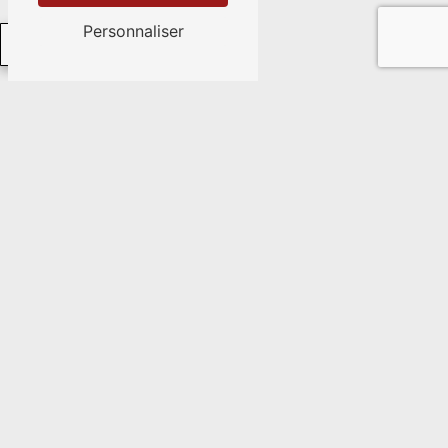
Personnaliser
Nos horaires
Contactez-nous
Combien font deux plus zéro